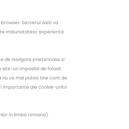
n browser. Serverul web va
are imbunatatesc experienta
nte de navigare prietenoase si
ite-uri imposibil de folosit.
a nu va mai putea tine cont de
i importante ale cookie-urilor
rilor in limba romana).