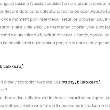
singura sesiune (session cookies) si nu mai sunt retinute o
e de fiecare data cand utilizatorul revine pe acel website
in orice moment prin intermediul setarilor browser-ului. In 
lizatori si site-urile web. De asemenea cookie-urile sunt fol
esari ale unui site web, vizitat anterior. Practic, cookie-ur
 sa fie nevoit sa-si aminteasca paginile in care a navigat sa
bluebike.ro/
.
i si ale vizitatorilor website-ului
https://bluebike.ro/
.
ITE?
 dispozitivul utilizatorului in timpul sesiunii de navigare.
sa viziteze un site web fara a fi necesar sa introduca in f