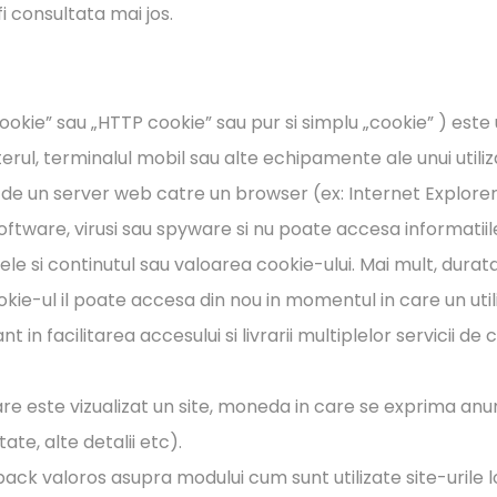
fi consultata mai jos.
kie” sau „HTTP cookie” sau pur si simplu „cookie” ) este un
erul, terminalul mobil sau alte echipamente ale unui util
sa de un server web catre un browser (ex: Internet Explore
ftware, virusi sau spyware si nu poate accesa informatiil
ele si continutul sau valoarea cookie-ului. Mai mult, durat
kie-ul il poate accesa din nou in momentul in care un util
 in facilitarea accesului si livrarii multiplelor servicii de 
e este vizualizat un site, moneda in care se exprima anum
te, alte detalii etc).
ack valoros asupra modului cum sunt utilizate site-urile lor