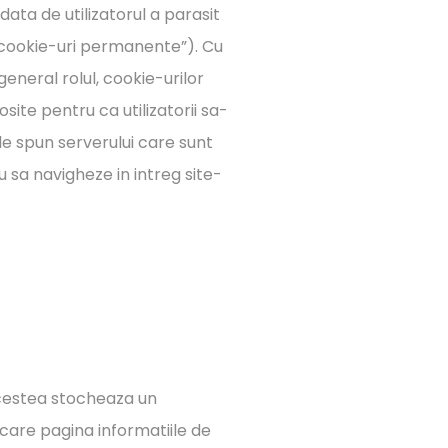
data de utilizatorul a parasit
 („cookie-uri permanente”). Cu
general rolul, cookie-urilor
osite pentru ca utilizatorii sa-
ile spun serverului care sunt
u sa navigheze in intreg site-
 Acestea stocheaza un
iecare pagina informatiile de