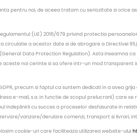
a pentru noi, de aceea tratam cu seriozitate si orice as
Regulamentul (UE) 2016/679 privind protectia persoanelor 
era circulatie a acestor date si de abrogare a Directivei
 (General Data Protection Regulation). Asta inseamna ca
aceste noi cerinte si sa ofere intr-un mod transparent inf
 GDPR, precum si faptul ca suntem dedicati in a avea gri
sa e-mail, s.a. in functie de scopul prelucrarii) care se
ul indeplinirii cu succes a proceselor desfasurate in rel
rvare/vanzare/derulare comenzi, transport si livrari, intret
losim cookie-uri care faciliteaza utilizarea website-ului
h