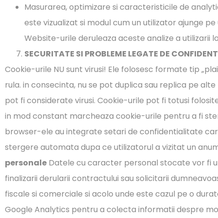
Masurarea, optimizare si caracteristicile de analyti
este vizualizat si modul cum un utilizator ajunge p
Website-urile deruleaza aceste analize a utilizarii lor
SECURITATE SI PROBLEME LEGATE DE CONFIDENT
Cookie-urile NU sunt virusi! Ele folosesc formate tip „pla
rula. in consecinta, nu se pot duplica sau replica pe alte
pot fi considerate virusi. Cookie-urile pot fi totusi fol
in mod constant marcheaza cookie-urile pentru a fi ster
browser-ele au integrate setari de confidentialitate care
stergere automata dupa ce utilizatorul a vizitat un anumi
personale
Datele cu caracter personal stocate vor fi uti
finalizarii derularii contractului sau solicitarii dumnea
fiscale si comerciale si acolo unde este cazul pe o dur
Google Analytics pentru a colecta informatii despre modul 