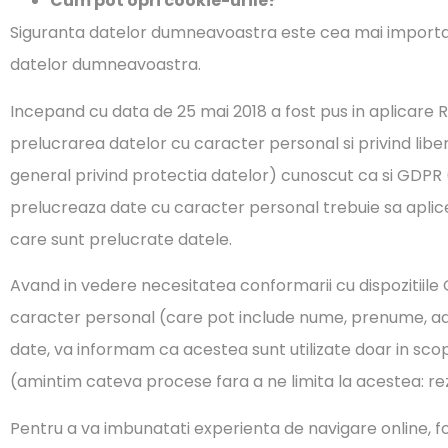
Cum pot opri cookie-urile?
Siguranta datelor dumneavoastra este cea mai important
datelor dumneavoastra.
Incepand cu data de 25 mai 2018 a fost pus in aplicare 
prelucrarea datelor cu caracter personal si privind lib
general privind protectia datelor) cunoscut ca si GDPR
prelucreaza date cu caracter personal trebuie sa aplice 
care sunt prelucrate datele.
Avand in vedere necesitatea conformarii cu dispozitiile
caracter personal (care pot include nume, prenume, adre
date, va informam ca acestea sunt utilizate doar in scop
(amintim cateva procese fara a ne limita la acestea: reze
Pentru a va imbunatati experienta de navigare online, fo