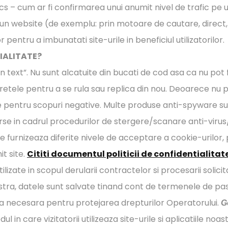
cs – cum ar fi confirmarea unui anumit nivel de trafic pe 
e un website (de exemplu: prin motoare de cautare, direct, 
 pentru a imbunatati site-urile in beneficiul utilizatorilor.
IALITATE?
in text”. Nu sunt alcatuite din bucati de cod asa ca nu pot 
 retele pentru a se rula sau replica din nou. Deoarece nu po
osite pentru scopuri negative. Multe produse anti-spyware s
se in cadrul procedurilor de stergere/scanare anti-virus
 furnizeaza diferite nivele de acceptare a cookie-urilor, p
t site.
Cititi documentul politicii de confidentialitat
lizate in scopul derularii contractelor si procesarii solici
voastra, datele sunt salvate tinand cont de termenele de pa
ata necesara pentru protejarea drepturilor Operatorului.
G
in care vizitatorii utilizeaza site-urile si aplicatiile no