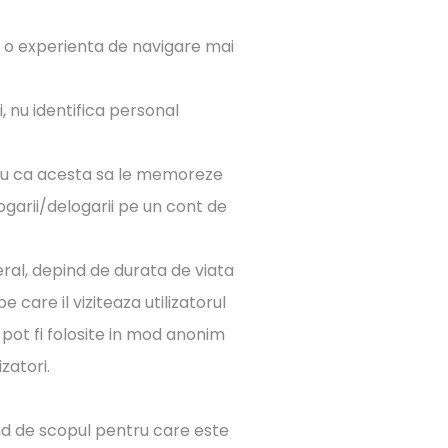
ea o experienta de navigare mai
i, nu identifica personal
tru ca acesta sa le memoreze
ogarii/delogarii pe un cont de
ral, depind de durata de viata
 care il viziteaza utilizatorul
pot fi folosite in mod anonim
zatori.
nd de scopul pentru care este