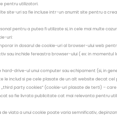
 pentru utilizatori.
alte site-uri sa fie incluse intr-un anumit site pentru a cr
sonal pentru a putea fi utilizate si, in cele mai multe cazur
ie-uri:
porar in dosarul de cookie-uri al browser-ului web pen
tiv sau inchide fereastra browser-ului ( ex: in momentul l
 hard-drive-ul unui computer sau echipament (si, in gene
 le includ si pe cele plasate de un alt website decat cel pe
hird party cookies” (cookie-uri plasate de terti) – care 
cat sa fie livrata publicitate cat mai relevanta pentru utili
 de viata a unui cookie poate varia semnificativ, depinza