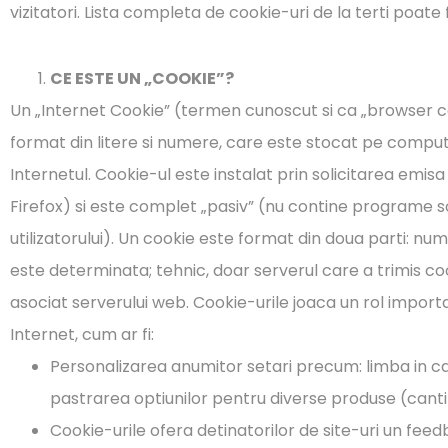
vizitatori. Lista completa de cookie-uri de la terti poate 
CE ESTE UN „COOKIE”?
Un „Internet Cookie” (termen cunoscut si ca „browser coo
format din litere si numere, care este stocat pe comput
Internetul. Cookie-ul este instalat prin solicitarea emi
Firefox) si este complet „pasiv” (nu contine programe so
utilizatorului). Un cookie este format din doua parti: num
este determinata; tehnic, doar serverul care a trimis coo
asociat serverului web. Cookie-urile joaca un rol important
Internet, cum ar fi:
Personalizarea anumitor setari precum: limba in car
pastrarea optiunilor pentru diverse produse (cantita
Cookie-urile ofera detinatorilor de site-uri un feedb