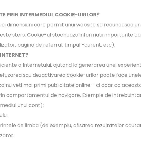
ATE PRIN INTERMEDIUL COOKIE-URILOR?
e mici dimensiuni care permit unui website sa recunoasca u
este sters. Cookie-ul stocheaza informatii importante c
lizator, pagina de referral, timpul -curent, etc).
 INTERNET?
ficiente a Internetului, ajutand la generarea unei experie
 Refuzarea sau dezactivarea cookie-urilor poate face unele s
 nu veti mai primi publicitate online – ci doar ca aceast
prin comportamentul de navigare. Exemple de intrebuintar
rmediul unui cont):
lui.
erintele de limba (de exemplu, afisarea rezultatelor cauta
zator.