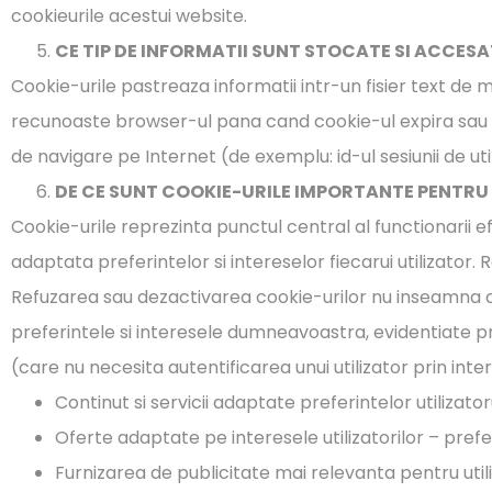
cookieurile acestui website.
CE TIP DE INFORMATII SUNT STOCATE SI ACCES
Cookie-urile pastreaza informatii intr-un fisier text d
recunoaste browser-ul pana cand cookie-ul expira sau 
de navigare pe Internet (de exemplu: id-ul sesiunii de uti
DE CE SUNT COOKIE-URILE IMPORTANTE PENTRU
Cookie-urile reprezinta punctul central al functionarii e
adaptata preferintelor si intereselor fiecarui utilizator.
Refuzarea sau dezactivarea cookie-urilor nu inseamna ca
preferintele si interesele dumneavoastra, evidentiate 
(care nu necesita autentificarea unui utilizator prin inte
Continut si servicii adaptate preferintelor utilizatoru
Oferte adaptate pe interesele utilizatorilor – pref
Furnizarea de publicitate mai relevanta pentru utili