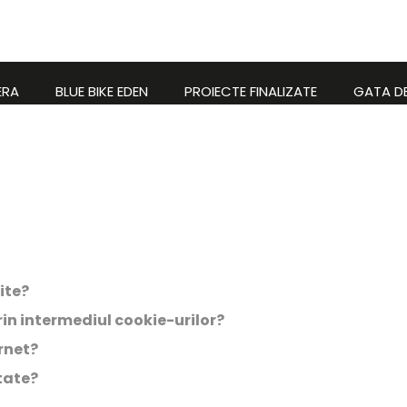
 De Cookie-
ERA
BLUE BIKE EDEN
PROIECTE FINALIZATE
GATA D
ite?
rin intermediul cookie-urilor?
rnet?
tate?