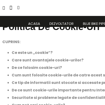
Politica
0732 042 142
ACASA
DEZVOLTATOR
BLUE BIKE PIP
Politica De Cookie-Uri
CUPRINS:
Ce este un „cookie”?
Care sunt avantajele cookie-urilor?
De ce folosim cookie-uri?
Cum sunt folosite cookie-urile de catre acest s
Ce tip de informatii sunt stocate si accesate p
De ce sunt cookie-urile importante pentru Inte
Securitate si probleme legate de confidentiali