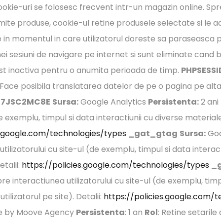
e cookie-uri se folosesc frecvent intr-un magazin online. S
umite produse, cookie-ul retine produsele selectate si le a
in momentul in care utilizatorul doreste sa paraseasca p
ei sesiuni de navigare pe internet si sunt eliminate cand 
ost inactiva pentru o anumita perioada de timp.
PHPSESSI
Face posibila translatarea datelor de pe o pagina pe alta
7JSC2MC8E
Sursa:
Google Analytics
Persistenta:
2 ani
e exemplu, timpul si data interactiunii cu diverse materia
s.google.com/technologies/types
_gat_gtag
Sursa:
Goo
ilizatorului cu site-ul (de exemplu, timpul si data interac
talii:
https://policies.google.com/technologies/types
_
 interactiunea utilizatorului cu site-ul (de exemplu, timpu
lizatorul pe site). Detalii:
https://policies.google.com/
ce by Moove Agency
Persistenta
: 1 an
Rol
: Retine setaril