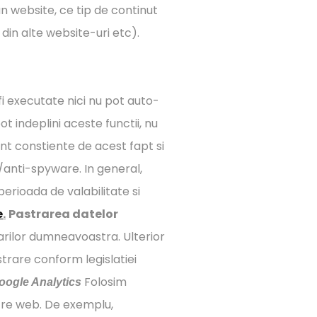
un website, ce tip de continut
din alte website-uri etc).
fi executate nici nu pot auto-
t indeplini aceste functii, nu
unt constiente de acest fapt si
/anti-spyware. In general,
erioada de valabilitate si
e
.
Pastrarea datelor
tarilor dumneavoastra. Ulterior
strare conform legislatiei
Folosim
oogle Analytics
astre web. De exemplu,