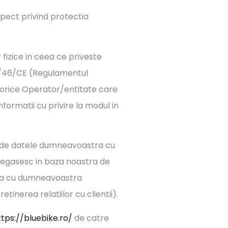
pect privind protectia
fizice in ceea ce priveste
 95/46/CE (Regulamentul
 orice Operator/entitate care
ormatii cu privire la modul in
ja de datele dumneavoastra cu
 regasesc in baza noastra de
atia cu dumneavoastra
inerea relatiilor cu clientii).
ttps://bluebike.ro/
de catre