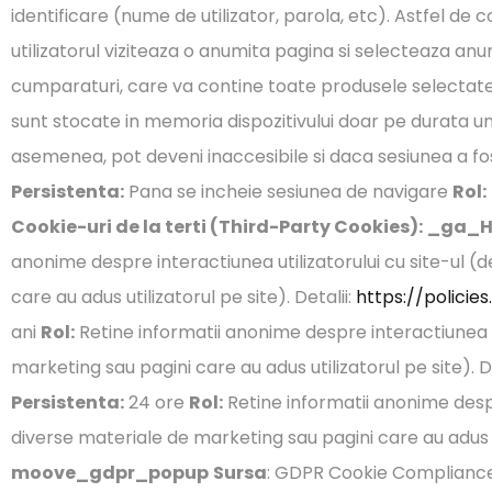
identificare (nume de utilizator, parola, etc). Astfel d
utilizatorul viziteaza o anumita pagina si selecteaza an
cumparaturi, care va contine toate produsele selectate 
sunt stocate in memoria dispozitivului doar pe durata un
asemenea, pot deveni inaccesibile si daca sesiunea a f
Persistenta:
Pana se incheie sesiunea de navigare
Rol:
Cookie-uri de la terti (Third-Party Cookies):
_ga_H
anonime despre interactiunea utilizatorului cu site-ul (d
care au adus utilizatorul pe site). Detalii:
https://policie
ani
Rol:
Retine informatii anonime despre interactiunea ut
marketing sau pagini care au adus utilizatorul pe site). De
Persistenta:
24 ore
Rol:
Retine informatii anonime despre
diverse materiale de marketing sau pagini care au adus uti
moove_gdpr_popup
Sursa
: GDPR Cookie Complian