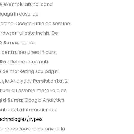
pre exemplu atunci cand
dauga in cosul de
agina. Cookie-urile de sesiune
browser-ul este inchis. De
D
Sursa:
locala
 pentru sesiunea in curs.
Rol:
Retine informatii
le de marketing sau pagini
gle Analytics
Persistenta:
2
tiunii cu diverse materiale de
gid
Sursa:
Google Analytics
l si data interactiunii cu
technologies/types
e dumneavoastra cu privire la