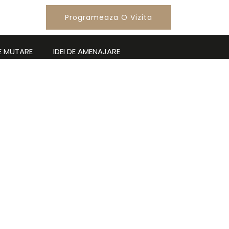
Uri
Programeaza O Vizita
E MUTARE
IDEI DE AMENAJARE