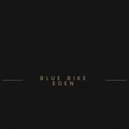
BLUE BIKE
EDEN
Apartamentul C39
Locuințe premium în Constanța, ideale pentru
oameni care investesc
în acasă