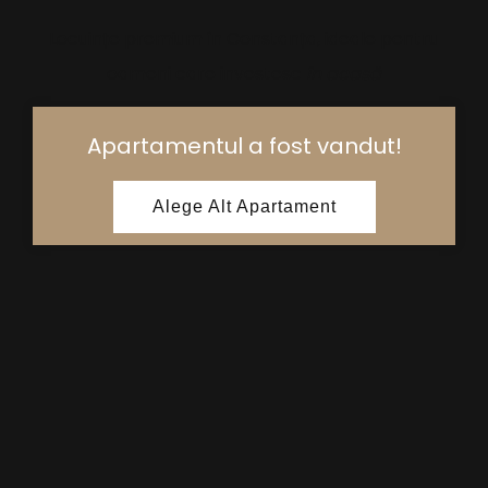
Locuințe premium în Constanța, ideale pentru
oameni care investesc
în acasă
Apartamentul a fost vandut!
Alege Alt Apartament