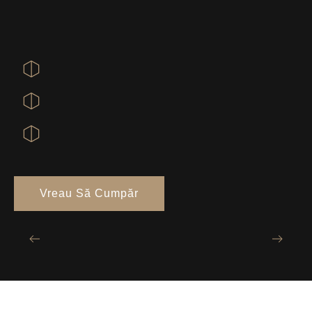
Vreau Să Cumpăr