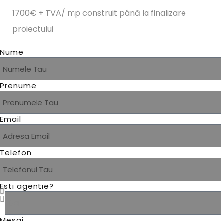
1700€ + TVA/ mp construit până la finalizare
proiectului
Nume
Prenume
Email
Telefon
Esti agentie?
Mesaj