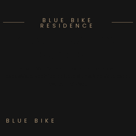
BLUE BIKE
RESIDENCE
Blue Bike Iosif
Ivanovici
La Blue Bike Garden te bucuri de interioare
exclusiviste, vecini de calitate si un stil de viata exact
asa cum ai visat.
BLUE BIKE